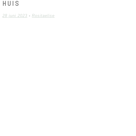
HUIS
28 juni 2023
-
Rositaelise