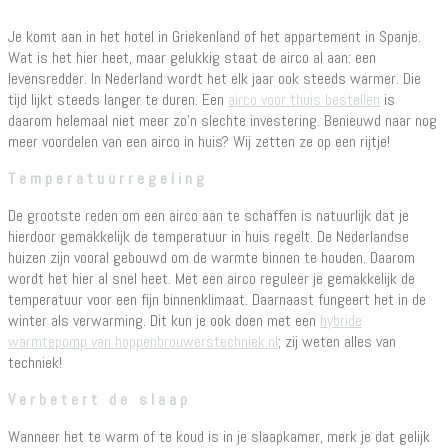
Je komt aan in het hotel in Griekenland of het appartement in Spanje.
Wat is het hier heet, maar gelukkig staat de airco al aan: een
levensredder. In Nederland wordt het elk jaar ook steeds warmer. Die
tijd lijkt steeds langer te duren. Een
airco voor thuis bestellen
is
daarom helemaal niet meer zo’n slechte investering. Benieuwd naar nog
meer voordelen van een airco in huis? Wij zetten ze op een rijtje!
Temperatuurregeling
De grootste reden om een airco aan te schaffen is natuurlijk dat je
hierdoor gemakkelijk de temperatuur in huis regelt. De Nederlandse
huizen zijn vooral gebouwd om de warmte binnen te houden. Daarom
wordt het hier al snel heet. Met een airco reguleer je gemakkelijk de
temperatuur voor een fijn binnenklimaat. Daarnaast fungeert het in de
winter als verwarming. Dit kun je ook doen met een
hybride
warmtepomp van hoppenbrouwerstechniek.nl
; zij weten alles van
techniek!
Verbetert de slaap
Wanneer het te warm of te koud is in je slaapkamer, merk je dat gelijk