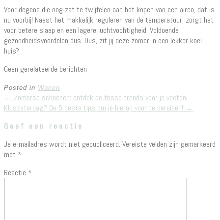
Voor degene die nog zat te twijfelen aan het kopen van een airco, dat is
nu voorbij! Naast het makkelijk reguleren van de temperatuur, zorgt het
voor betere slaap en een lagere luchtvochtigheid. Voldoende
gezondheidsvoordelen dus. Dus, zit jij deze zomer in een lekker koel
huis?
Geen gerelateerde berichten
Posted in
Wonen
Post
←
Zomerse schoenen: ontdek de frisse trends voor je voeten!
Kluszaterdag? De 5 beste tips om je hierop voor te bereiden!
→
navigation
Geef een reactie
Je e-mailadres wordt niet gepubliceerd.
Vereiste velden zijn gemarkeerd
met
*
Reactie
*