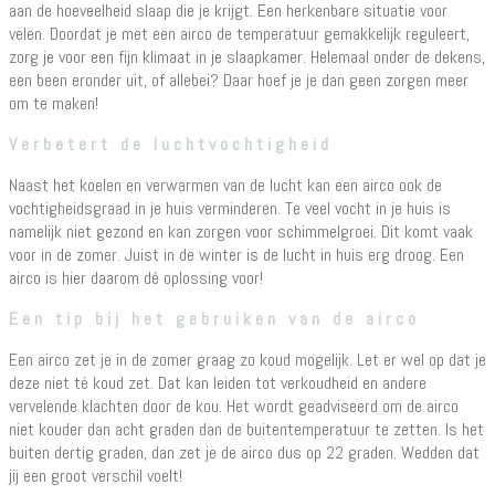
aan de hoeveelheid slaap die je krijgt. Een herkenbare situatie voor
velen. Doordat je met een airco de temperatuur gemakkelijk reguleert,
zorg je voor een fijn klimaat in je slaapkamer. Helemaal onder de dekens,
een been eronder uit, of allebei? Daar hoef je je dan geen zorgen meer
om te maken!
Verbetert de luchtvochtigheid
Naast het koelen en verwarmen van de lucht kan een airco ook de
vochtigheidsgraad in je huis verminderen. Te veel vocht in je huis is
namelijk niet gezond en kan zorgen voor schimmelgroei. Dit komt vaak
voor in de zomer. Juist in de winter is de lucht in huis erg droog. Een
airco is hier daarom dé oplossing voor!
Een tip bij het gebruiken van de airco
Een airco zet je in de zomer graag zo koud mogelijk. Let er wel op dat je
deze niet té koud zet. Dat kan leiden tot verkoudheid en andere
vervelende klachten door de kou. Het wordt geadviseerd om de airco
niet kouder dan acht graden dan de buitentemperatuur te zetten. Is het
buiten dertig graden, dan zet je de airco dus op 22 graden. Wedden dat
jij een groot verschil voelt!