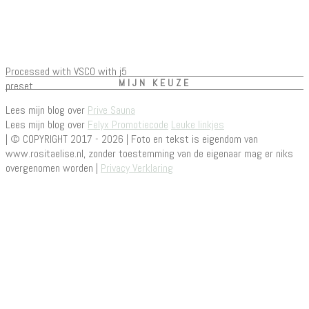
Processed with VSCO with j5
MIJN KEUZE
preset
Lees mijn blog over
Prive Sauna
Lees mijn blog over
Felyx Promotiecode
Leuke linkjes
| © COPYRIGHT 2017 - 2026 | Foto en tekst is eigendom van
www.rositaelise.nl, zonder toestemming van de eigenaar mag er niks
overgenomen worden |
Privacy Verklaring