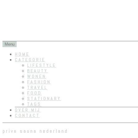
Dreams dont work unless you do
RositaElise
SKIP
Menu
TO
HOME
CONTENT
CATEGORIE
LIFESTYLE
BEAUTY
WONEN
FASHION
TRAVEL
FOOD
STATIONARY
TAGS
OVER MIJ
CONTACT
prive sauna nederland