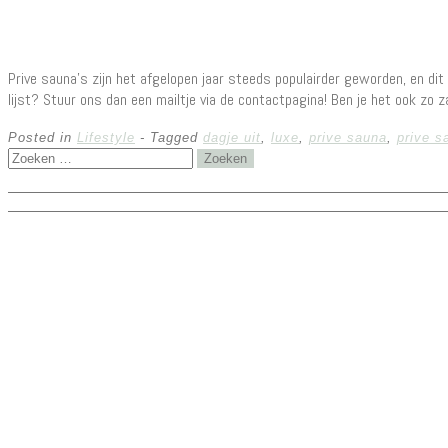
Prive sauna’s zijn het afgelopen jaar steeds populairder geworden, en di
lijst? Stuur ons dan een mailtje via de contactpagina! Ben je het ook zo z
Posted in
Lifestyle
- Tagged
dagje uit
,
luxe
,
prive sauna
,
prive s
Zoeken
naar: