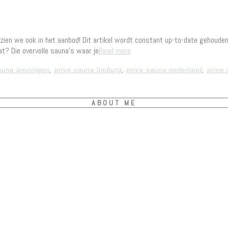
t zien we ook in het aanbod! Dit artikel wordt constant up-to-date gehoud
at? Die overvolle sauna’s waar je
Read more
auna groningen
,
prive sauna limburg
,
prive sauna nederland
,
prive
ABOUT ME