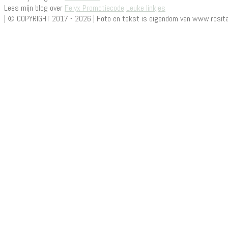
Lees mijn blog over
Felyx Promotiecode
Leuke linkjes
| © COPYRIGHT 2017 - 2026 | Foto en tekst is eigendom van www.rosita