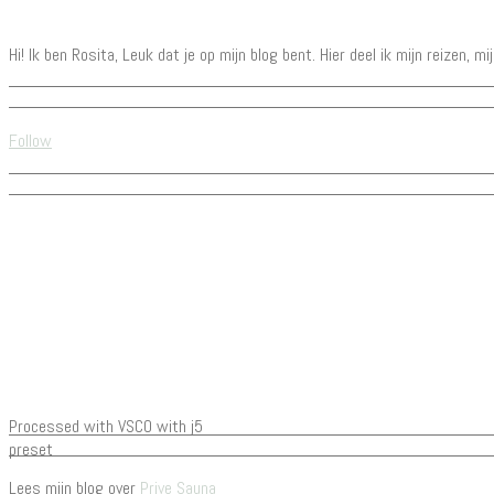
Hi! Ik ben Rosita, Leuk dat je op mijn blog bent. Hier deel ik mijn reizen, m
Follow
Processed with VSCO with j5
preset
Lees mijn blog over
Prive Sauna