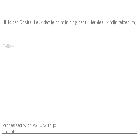
Hi! Ik ben Rosita, Leuk dat je op mijn blog bent. Hier deel ik mijn reizen, m
Follow
Processed with VSCO with j5
preset