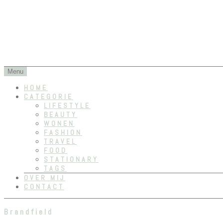
Dreams dont work unless you do
RositaElise
SKIP
Menu
TO
HOME
CONTENT
CATEGORIE
LIFESTYLE
BEAUTY
WONEN
FASHION
TRAVEL
FOOD
STATIONARY
TAGS
OVER MIJ
CONTACT
Brandfield