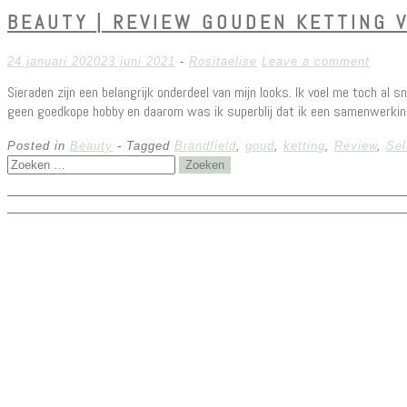
BEAUTY | REVIEW GOUDEN KETTING 
24 januari 2020
23 juni 2021
-
Rositaelise
Leave a comment
Sieraden zijn een belangrijk onderdeel van mijn looks. Ik voel me toch al s
geen goedkope hobby en daarom was ik superblij dat ik een samenwerki
Posted in
Beauty
- Tagged
Brandfield
,
goud
,
ketting
,
Review
,
Sel
Zoeken
naar: