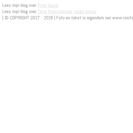
Lees mijn blog over
Prive Sauna
Lees mijn blog over
Felyx Promotiecode
Leuke linkjes
| © COPYRIGHT 2017 - 2026 | Foto en tekst is eigendom van www.rosita