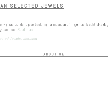
VAN SELECTED JEWELS
nel vrij kaal zonder bijvoorbeeld mijn armbanden of ringen die ik echt elke d
ng aan mocht
Read more
ected Jewels
,
sieraden
ABOUT ME