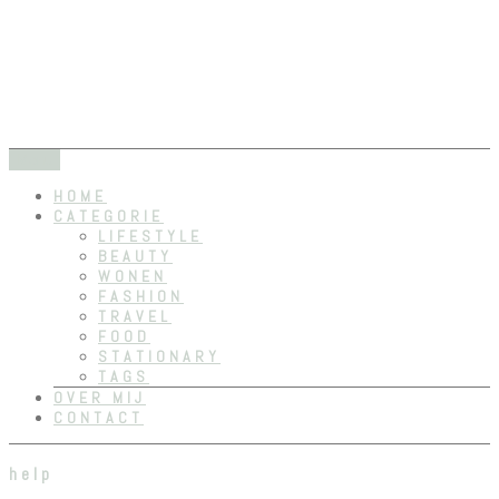
Dreams dont work unless you do
RositaElise
SKIP
Menu
TO
HOME
CONTENT
CATEGORIE
LIFESTYLE
BEAUTY
WONEN
FASHION
TRAVEL
FOOD
STATIONARY
TAGS
OVER MIJ
CONTACT
help