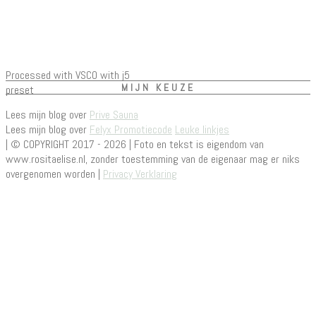
Processed with VSCO with j5
MIJN KEUZE
preset
Lees mijn blog over
Prive Sauna
Lees mijn blog over
Felyx Promotiecode
Leuke linkjes
| © COPYRIGHT 2017 - 2026 | Foto en tekst is eigendom van
www.rositaelise.nl, zonder toestemming van de eigenaar mag er niks
overgenomen worden |
Privacy Verklaring