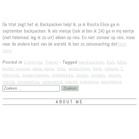
De titel zegt het al, Backpacken help! Ik, ja ik Rosita Elise ga in
september backpacken. Ik als meisje (ook al ben ik 24) ga in mij eentje
(niet helemaal, leg ik zo uit) alleen op reis. En niet zomaar op reis, maar
naar de andere kant van de wereld. Ik ben zo zenuwachtig dat
Read
more
Posted in
Lifestyle
,
Travel
- Tagged
backpacken
,
bali
,
blog
,
bullet journal
,
dalai lama
,
foto
,
gedachten
,
help
,
Iphone 7
,
lifestyle
,
onderzoeken
,
ontdekken
,
quote
,
rayban
,
reizen
,
rosita
,
rositaelise
,
spannend
,
travel
,
traveling
,
wereldreis
Zoeken
naar:
ABOUT ME