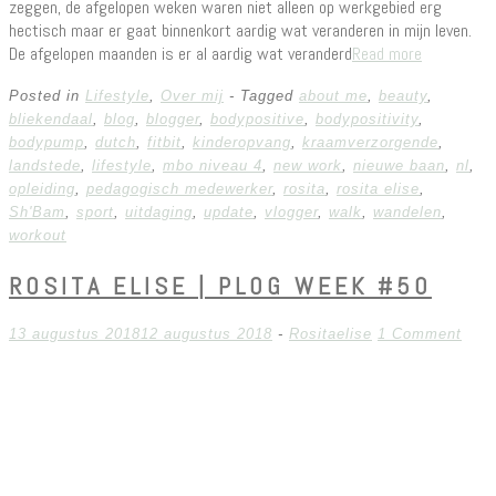
zeggen, de afgelopen weken waren niet alleen op werkgebied erg
hectisch maar er gaat binnenkort aardig wat veranderen in mijn leven.
De afgelopen maanden is er al aardig wat veranderd
Read more
Posted in
Lifestyle
,
Over mij
- Tagged
about me
,
beauty
,
bliekendaal
,
blog
,
blogger
,
bodypositive
,
bodypositivity
,
bodypump
,
dutch
,
fitbit
,
kinderopvang
,
kraamverzorgende
,
landstede
,
lifestyle
,
mbo niveau 4
,
new work
,
nieuwe baan
,
nl
,
opleiding
,
pedagogisch medewerker
,
rosita
,
rosita elise
,
Sh'Bam
,
sport
,
uitdaging
,
update
,
vlogger
,
walk
,
wandelen
,
workout
ROSITA ELISE | PLOG WEEK #50
13 augustus 2018
12 augustus 2018
-
Rositaelise
1 Comment