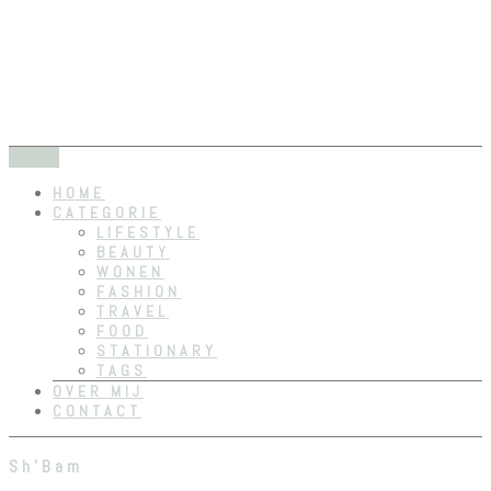
Dreams dont work unless you do
RositaElise
SKIP
Menu
TO
HOME
CONTENT
CATEGORIE
LIFESTYLE
BEAUTY
WONEN
FASHION
TRAVEL
FOOD
STATIONARY
TAGS
OVER MIJ
CONTACT
Sh’Bam