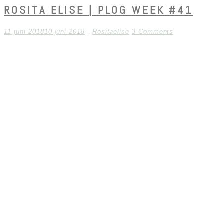
ROSITA ELISE | PLOG WEEK #41
11 juni 2018
10 juni 2018
-
Rositaelise
3 Comments