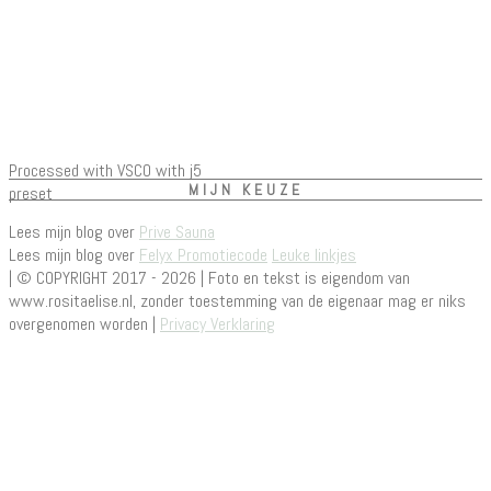
Processed with VSCO with j5
MIJN KEUZE
preset
Lees mijn blog over
Prive Sauna
Lees mijn blog over
Felyx Promotiecode
Leuke linkjes
| © COPYRIGHT 2017 - 2026 | Foto en tekst is eigendom van
www.rositaelise.nl, zonder toestemming van de eigenaar mag er niks
overgenomen worden |
Privacy Verklaring