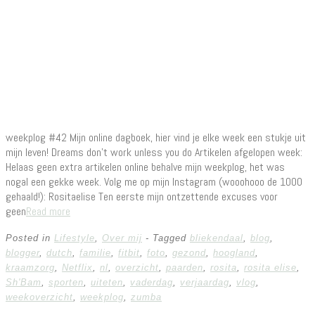
weekplog #42 Mijn online dagboek, hier vind je elke week een stukje uit
mijn leven! Dreams don’t work unless you do Artikelen afgelopen week:
Helaas geen extra artikelen online behalve mijn weekplog, het was
nogal een gekke week. Volg me op mijn Instagram (wooohooo de 1000
gehaald!): Rositaelise Ten eerste mijn ontzettende excuses voor
geen
Read more
Posted in
Lifestyle
,
Over mij
- Tagged
bliekendaal
,
blog
,
blogger
,
dutch
,
familie
,
fitbit
,
foto
,
gezond
,
hoogland
,
kraamzorg
,
Netflix
,
nl
,
overzicht
,
paarden
,
rosita
,
rosita elise
,
Sh'Bam
,
sporten
,
uiteten
,
vaderdag
,
verjaardag
,
vlog
,
weekoverzicht
,
weekplog
,
zumba