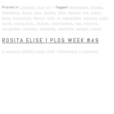
Posted in
Lifestyle
,
Over mij
- Tagged
bliekendaal
,
blogger
,
bodypump
,
dutch
,
eten
,
familie
,
fitbit
,
gezond
,
kat
,
kitten
,
klein
,
kraamzorg
,
lifecity
,
nike
,
nl
,
paardrijden
,
plannen
,
poes
,
rosita
,
rosita elise
,
Sh'Bam
,
sportkleding
,
stal
,
stickers
,
verjaardag
,
vrienden
,
wandelen
,
weekplog
,
werken
,
zumba
ROSITA ELISE | PLOG WEEK #49
6 augustus 2018
31 maart 2020
-
Rositaelise
1 Comment