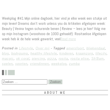
Weekplog #41 Mijn online dagboek, hier vind je elke week een stukje uit
mijn leven! Dreams don’t work unless you do Artikelen afgelopen week:
Beauty | Vevina tegen schurende benen | Review – lees je hier! Volg me
op mijn Instagram (wooohooo de 1000 gehaald!): Rositaelise Afgelopen
week heb ik de hele week gewerkt, veel
Read more
Posted in
Lifestyle
,
Over mij
- Tagged
amersfoort
,
bliekendaal
,
blog
,
bodypump
,
healthy lifestyle
,
kinderen
,
kraamzorg
,
lifecity
,
macgic
,
ok coral
,
piercing
,
pizza
,
rosita
,
rosita elise
,
Sh'Bam
,
spelen
,
sporten
,
vriendinnen
,
weekplog
,
zumba
1
2
Next
Zoeken
naar:
ABOUT ME