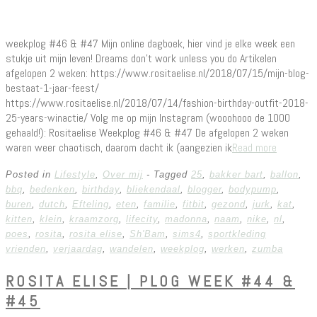
weekplog #46 & #47 Mijn online dagboek, hier vind je elke week een
stukje uit mijn leven! Dreams don’t work unless you do Artikelen
afgelopen 2 weken: https://www.rositaelise.nl/2018/07/15/mijn-blog-
bestaat-1-jaar-feest/
https://www.rositaelise.nl/2018/07/14/fashion-birthday-outfit-2018-
25-years-winactie/ Volg me op mijn Instagram (wooohooo de 1000
gehaald!): Rositaelise Weekplog #46 & #47 De afgelopen 2 weken
waren weer chaotisch, daarom dacht ik (aangezien ik
Read more
Posted in
Lifestyle
,
Over mij
- Tagged
25
,
bakker bart
,
ballon
,
bbq
,
bedenken
,
birthday
,
bliekendaal
,
blogger
,
bodypump
,
buren
,
dutch
,
Efteling
,
eten
,
familie
,
fitbit
,
gezond
,
jurk
,
kat
,
kitten
,
klein
,
kraamzorg
,
lifecity
,
madonna
,
naam
,
nike
,
nl
,
poes
,
rosita
,
rosita elise
,
Sh'Bam
,
sims4
,
sportkleding
vrienden
,
verjaardag
,
wandelen
,
weekplog
,
werken
,
zumba
ROSITA ELISE | PLOG WEEK #44 &
#45