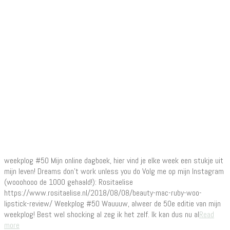
weekplog #50 Mijn online dagboek, hier vind je elke week een stukje uit
mijn leven! Dreams don’t work unless you do Volg me op mijn Instagram
(wooohooo de 1000 gehaald!): Rositaelise
https://www.rositaelise.nl/2018/08/08/beauty-mac-ruby-woo-
lipstick-review/ Weekplog #50 Wauuuw, alweer de 50e editie van mijn
weekplog! Best wel shocking al zeg ik het zelf. Ik kan dus nu al
Read
more