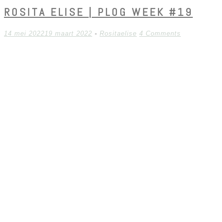
ROSITA ELISE | PLOG WEEK #19
14 mei 2022
19 maart 2022
-
Rositaelise
4 Comments