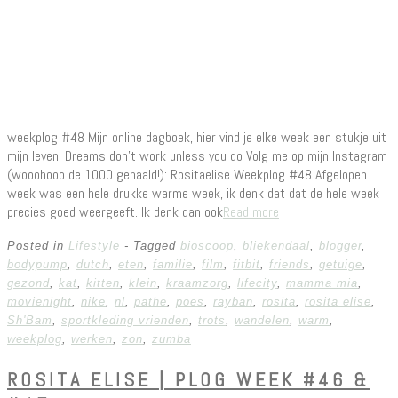
weekplog #48 Mijn online dagboek, hier vind je elke week een stukje uit
mijn leven! Dreams don’t work unless you do Volg me op mijn Instagram
(wooohooo de 1000 gehaald!): Rositaelise Weekplog #48 Afgelopen
week was een hele drukke warme week, ik denk dat dat de hele week
precies goed weergeeft. Ik denk dan ook
Read more
Posted in
Lifestyle
- Tagged
bioscoop
,
bliekendaal
,
blogger
,
bodypump
,
dutch
,
eten
,
familie
,
film
,
fitbit
,
friends
,
getuige
,
gezond
,
kat
,
kitten
,
klein
,
kraamzorg
,
lifecity
,
mamma mia
,
movienight
,
nike
,
nl
,
pathe
,
poes
,
rayban
,
rosita
,
rosita elise
,
Sh'Bam
,
sportkleding vrienden
,
trots
,
wandelen
,
warm
,
weekplog
,
werken
,
zon
,
zumba
ROSITA ELISE | PLOG WEEK #46 &