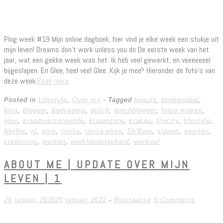
Plog week #19 Mijn online dagboek, hier vind je elke week een stukje uit
mijn leven! Dreams don’t work unless you do De eerste week van het
jaar, wat een gekke week was het. Ik heb veel gewerkt; en veeeeeeel
bijgeslapen. En Glee, heel veel Glee. Kijk je mee? Hieronder de foto’s van
deze week:
Read more
Posted in
Lifestyle
,
Over mij
- Tagged
beauty
,
bliekendaal
,
blog
,
blogger
,
bodypump
,
dutch
,
dutchblogger
,
fotos maken
,
glee
,
kraamverzorgende
,
kraamzorg
,
krakau
,
lifecity
,
lifestyle
,
Netflix
,
nl
,
plog
,
rosita
,
rosita elise
,
Sh'Bam
,
slapen
,
sporten
,
stedentrip
,
werken
,
workhardplayhard
,
workout
ABOUT ME | UPDATE OVER MIJN
LEVEN | 1
29 januari 2020
20 januari 2022
-
Rositaelise
5 Comments