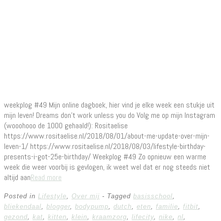
weekplog #49 Mijn online dagboek, hier vind je elke week een stukje uit
mijn leven! Dreams don’t work unless you do Volg me op mijn Instagram
(wooohooo de 1000 gehaald!): Rositaelise
https://www.rositaelise.nl/2018/08/01/about-me-update-over-mijn-
leven-1/ https://www.rositaelise.nl/2018/08/03/lifestyle-birthday-
presents-i-got-25e-birthday/ Weekplog #49 Zo opnieuw een warme
week die weer voorbij is gevlogen, ik weet wel dat er nog steeds niet
altijd aan
Read more
Posted in
Lifestyle
,
Over mij
- Tagged
basisschool
,
bliekendaal
,
blogger
,
bodypump
,
dutch
,
eten
,
familie
,
fitbit
,
gezond
,
kat
,
kitten
,
klein
,
kraamzorg
,
lifecity
,
nike
,
nl
,