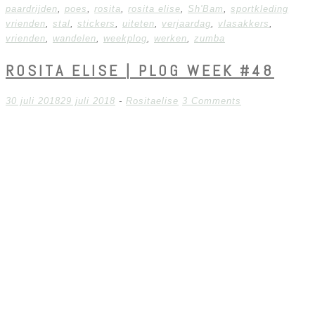
paardrijden
,
poes
,
rosita
,
rosita elise
,
Sh'Bam
,
sportkleding
vrienden
,
stal
,
stickers
,
uiteten
,
verjaardag
,
vlasakkers
,
vrienden
,
wandelen
,
weekplog
,
werken
,
zumba
ROSITA ELISE | PLOG WEEK #48
30 juli 2018
29 juli 2018
-
Rositaelise
3 Comments