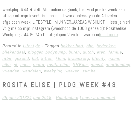
weekplog #44 & #45 Mijn online dagboek, hier vind je elke week een
stukje uit mijn leven! Dreams don’t work unless you do Artikelen
afgelopen week: LIFESTYLE | MIJN VERJAARDAG WISHLIST – lees je hier!
Volg me op mijn Instagram (wooohooo de 1000 gehaald!): Rositaelise
Weekplog #44 & #45 De afgelopen 2 weken waren in
Read more
Posted in
Lifestyle
- Tagged
bakker bart
,
bbq
,
bedenken
,
bliekendaal
,
blogger
,
bodypump
,
buren
,
dutch
,
eten
,
familie
,
fitbit
,
gezond
,
kat
,
kitten
,
klein
,
kraamzorg
,
lifecity
,
naam
,
nike
,
nl
,
poes
,
rosita
,
rosita elise
,
Sh'Bam
,
sims4
,
sportkleding
vrienden
,
wandelen
,
weekplog
,
werken
,
zumba
ROSITA ELISE | PLOG WEEK #43
25 juni 2018
24 juni 2018
-
Rositaelise
Leave a comment