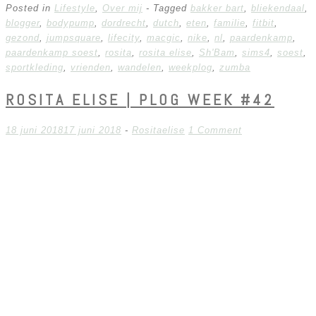
Posted in
Lifestyle
,
Over mij
- Tagged
bakker bart
,
bliekendaal
,
blogger
,
bodypump
,
dordrecht
,
dutch
,
eten
,
familie
,
fitbit
,
gezond
,
jumpsquare
,
lifecity
,
macgic
,
nike
,
nl
,
paardenkamp
,
paardenkamp soest
,
rosita
,
rosita elise
,
Sh'Bam
,
sims4
,
soest
,
sportkleding
,
vrienden
,
wandelen
,
weekplog
,
zumba
ROSITA ELISE | PLOG WEEK #42
18 juni 2018
17 juni 2018
-
Rositaelise
1 Comment