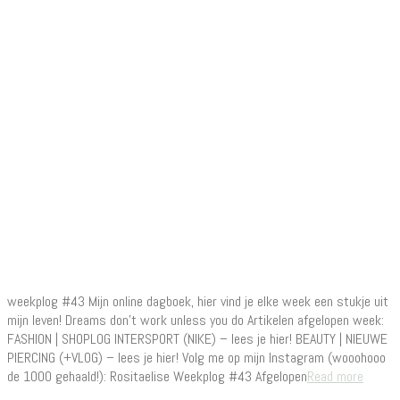
weekplog #43 Mijn online dagboek, hier vind je elke week een stukje uit
mijn leven! Dreams don’t work unless you do Artikelen afgelopen week:
FASHION | SHOPLOG INTERSPORT (NIKE) – lees je hier! BEAUTY | NIEUWE
PIERCING (+VLOG) – lees je hier! Volg me op mijn Instagram (wooohooo
de 1000 gehaald!): Rositaelise Weekplog #43 Afgelopen
Read more